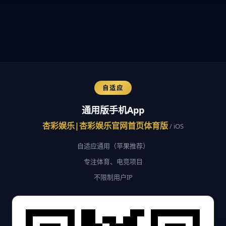
自适应
通用版手机App
杏彩娱乐|杏彩娱乐官网首页体育版
/ iOS
自适应通用（苹果推荐）
专注体育、电竞项目
不限制用户IP