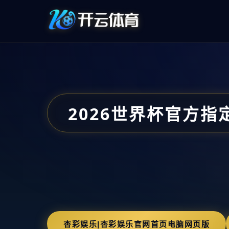
2026世界杯官方指
杏彩娱乐|杏彩娱乐官网首页电脑网页版